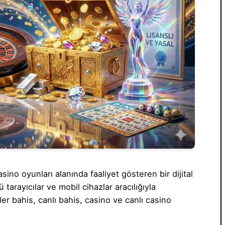
sino oyunları alanında faaliyet gösteren bir dijital
tarayıcılar ve mobil cihazlar aracılığıyla
ler bahis, canlı bahis, casino ve canlı casino