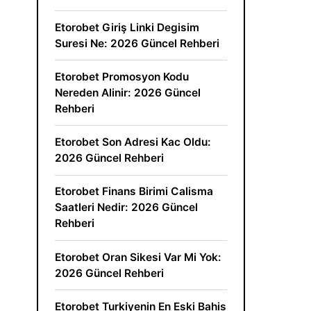
Etorobet Giriş Linki Degisim
Suresi Ne: 2026 Güncel Rehberi
Etorobet Promosyon Kodu
Nereden Alinir: 2026 Güncel
Rehberi
Etorobet Son Adresi Kac Oldu:
2026 Güncel Rehberi
Etorobet Finans Birimi Calisma
Saatleri Nedir: 2026 Güncel
Rehberi
Etorobet Oran Sikesi Var Mi Yok:
2026 Güncel Rehberi
Etorobet Turkiyenin En Eski Bahis