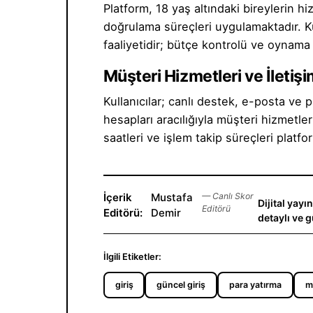
Platform, 18 yaş altındaki bireylerin h
doğrulama süreçleri uygulamaktadır. K
faaliyetidir; bütçe kontrolü ve oynama 
Müşteri Hizmetleri ve İletiş
Kullanıcılar; canlı destek, e-posta ve
hesapları aracılığıyla müşteri hizmetle
saatleri ve işlem takip süreçleri platf
İçerik
Mustafa
— Canlı Skor
Dijital yayı
Editörü
Editörü:
Demir
detaylı ve g
İlgili Etiketler:
giriş
güncel giriş
para yatırma
m