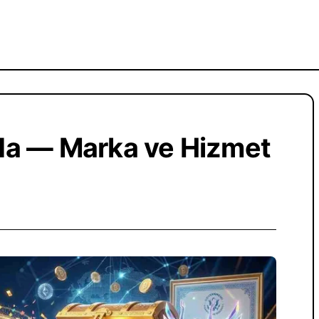
da — Marka ve Hizmet