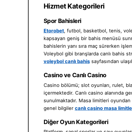
Hizmet Kategorileri
Spor Bahisleri
Etorobet
, futbol, basketbol, tenis, vo
kapsayan geniş bir bahis menüsü sunm
bahislerin yanı sıra maç sürerken işle
Voleybol gibi branşlarda canlı bahis st
voleybol canlı bahis
sayfasından ulaşıla
Casino ve Canlı Casino
Casino bölümü; slot oyunları, rulet, bl
içermektedir. Canlı casino alanında ge
sunulmaktadır. Masa limitleri oyundan
genel bilgiler
canlı casino masa limitle
Diğer Oyun Kategorileri
Platform, sanal sporlar ve sayı oyunlar