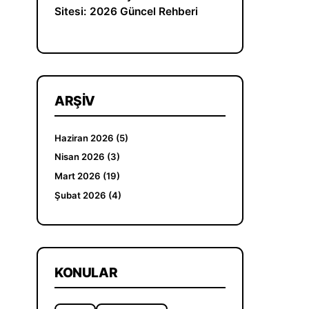
Sitesi: 2026 Güncel Rehberi
ARŞIV
Haziran 2026 (5)
Nisan 2026 (3)
Mart 2026 (19)
Şubat 2026 (4)
KONULAR