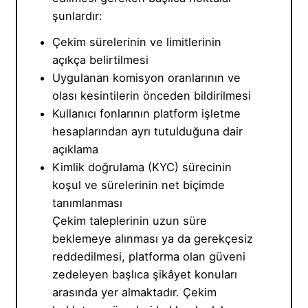
şunlardır:
Çekim sürelerinin ve limitlerinin
açıkça belirtilmesi
Uygulanan komisyon oranlarının ve
olası kesintilerin önceden bildirilmesi
Kullanıcı fonlarının platform işletme
hesaplarından ayrı tutulduğuna dair
açıklama
Kimlik doğrulama (KYC) sürecinin
koşul ve sürelerinin net biçimde
tanımlanması
Çekim taleplerinin uzun süre
beklemeye alınması ya da gerekçesiz
reddedilmesi, platforma olan güveni
zedeleyen başlıca şikâyet konuları
arasında yer almaktadır. Çekim