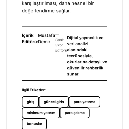
karşılaştırılması, daha nesnel bir
değerlendirme sağlar.
İçerik
Mustafa
—
Dijital yayıncılık ve
Canlı
Editörü:
Demir
veri analizi
Skor
alanındaki
Editörü
tecrübesiyle,
okurlarına detaylı ve
güvenilir rehberlik
sunar.
İlgili Etiketler:
giriş
güncel giriş
para yatırma
minimum yatırım
para çekme
bonuslar