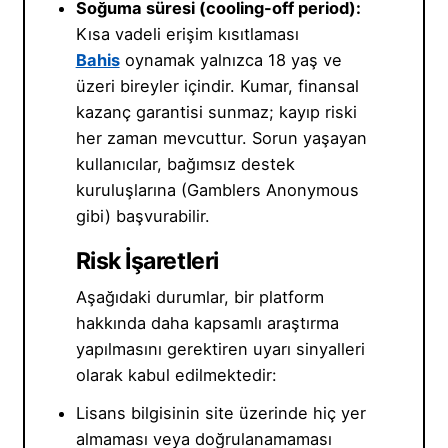
Soğuma süresi (cooling-off period):
Kısa vadeli erişim kısıtlaması
Bahis
oynamak yalnızca 18 yaş ve
üzeri bireyler içindir. Kumar, finansal
kazanç garantisi sunmaz; kayıp riski
her zaman mevcuttur. Sorun yaşayan
kullanıcılar, bağımsız destek
kuruluşlarına (Gamblers Anonymous
gibi) başvurabilir.
Risk İşaretleri
Aşağıdaki durumlar, bir platform
hakkında daha kapsamlı araştırma
yapılmasını gerektiren uyarı sinyalleri
olarak kabul edilmektedir:
Lisans bilgisinin site üzerinde hiç yer
almaması veya doğrulanamaması