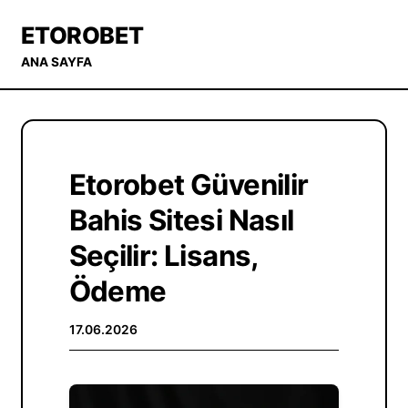
ETOROBET
ANA SAYFA
Etorobet Güvenilir
Bahis Sitesi Nasıl
Seçilir: Lisans,
Ödeme
17.06.2026