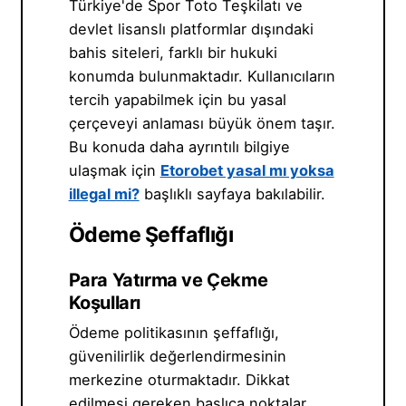
Türkiye'de Spor Toto Teşkilatı ve
devlet lisanslı platformlar dışındaki
bahis siteleri, farklı bir hukuki
konumda bulunmaktadır. Kullanıcıların
tercih yapabilmek için bu yasal
çerçeveyi anlaması büyük önem taşır.
Bu konuda daha ayrıntılı bilgiye
ulaşmak için
Etorobet yasal mı yoksa
illegal mi?
başlıklı sayfaya bakılabilir.
Ödeme Şeffaflığı
Para Yatırma ve Çekme
Koşulları
Ödeme politikasının şeffaflığı,
güvenilirlik değerlendirmesinin
merkezine oturmaktadır. Dikkat
edilmesi gereken başlıca noktalar